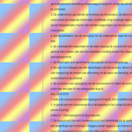
gemotiveerd een bestelling of aanvraag te weigeren of aan de uitvo
te verbinden.
5. De ondernemer zal uiterlijk bij levering van het product, de dienst o
consument de volgende informatie, schriftelijk of op zodanige wijz
op een toegankelijke manier kan worden opgeslagen op een duurza
meesturen:
a. het bezoekadres van de vestiging van de ondernemer waar de co
kan;
b. de voorwaarden waaronder en de wijze waarop de consument van 
gebruik kan maken, dan wel een duidelijke melding inzake het uitgesl
herroepingsrecht;
c. de informatie over garanties en bestaande service na aankoop;
d. de prijs met inbegrip van alle belastingen van het product, dienst o
van toepassing de kosten van aflevering; en de wijze van betaling, af
overeenkomst op afstand;
e. de vereisten voor opzegging van de overeenkomst indien de ove
meer dan één jaar of van onbepaalde duur is;
Rev, 26-8-2018
f. indien de consument een herroepingsrecht heeft, het modelformuli
6. In geval van een duurtransactie is de bepaling in het vorige lid sl
eerste levering.
Artikel 6 – Herroepingsrecht bij producten:
1. De consument kan een overeenkomst met betrekking tot de aank
een bedenktijd van minimaal 14 dagen zonder opgave van redenen 
mag de consument vragen naar de reden van herroeping, maar deze n