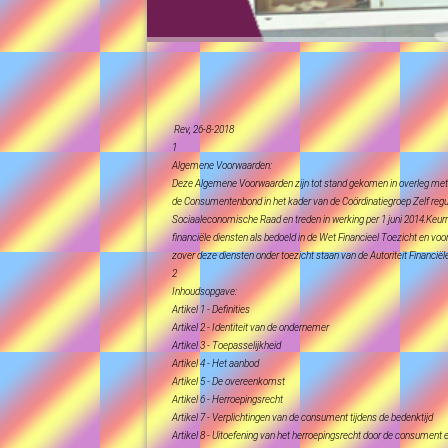
Rev, 26-8-2018
1
Algemene Voorwaarden:
Deze Algemene Voorwaarden zijn tot stand gekomen in overleg met
de Consumentenbond in het kader van de Coördinatiegroep Zelf regul
Sociaaleconomische Raad en treden in werking per 1 juni 2014.Keu
financiële diensten als bedoeld in de Wet Financieel Toezicht en voo
zover deze diensten onder toezicht staan van de Autoriteit Financiël
2
Inhoudsopgave:
Artikel 1 - Definities
Artikel 2 - Identiteit van de ondernemer
Artikel 3 - Toepasselijkheid
Artikel 4 - Het aanbod
Artikel 5 - De overeenkomst
Artikel 6 - Herroepingsrecht
Artikel 7 - Verplichtingen van de consument tijdens de bedenktijd
Artikel 8 - Uitoefening van het herroepingsrecht door de consument