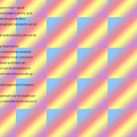
pen e-mail – dat de
rsoonlijk is gericht, op te
e een periode die is
gewijzigde reproductie van de
 bedenktijd af te zien van de
hop Keurmerk en
aan consumenten aanbiedt;
ndernemer en de consument
rkoop op afstand van
uiten van de overeenkomst
eken voor communicatie op
rwaarden opgenomen Europese
ebruikt voor het sluiten van
 in dezelfde ruimte hoeven te