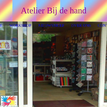
Atelier Bij de hand
E
WORKSHOP
NIEUWSBRIEF
OVER ONS
CON