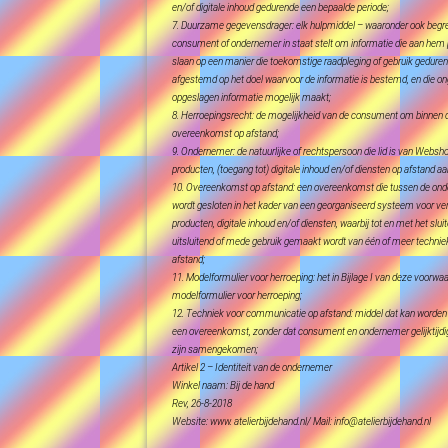
en/of digitale inhoud gedurende een bepaalde periode;
7. Duurzame gegevensdrager: elk hulpmiddel – waaronder ook begre
consument of ondernemer in staat stelt om informatie die aan hem pe
slaan op een manier die toekomstige raadpleging of gebruik gedurend
afgestemd op het doel waarvoor de informatie is bestemd, en die on
opgeslagen informatie mogelijk maakt;
8. Herroepingsrecht: de mogelijkheid van de consument om binnen de
overeenkomst op afstand;
9. Ondernemer: de natuurlijke of rechtspersoon die lid is van Webs
producten, (toegang tot) digitale inhoud en/of diensten op afstand 
10. Overeenkomst op afstand: een overeenkomst die tussen de o
wordt gesloten in het kader van een georganiseerd systeem voor ve
producten, digitale inhoud en/of diensten, waarbij tot en met het sl
uitsluitend of mede gebruik gemaakt wordt van één of meer techni
afstand;
11. Modelformulier voor herroeping: het in Bijlage I van deze voo
modelformulier voor herroeping;
12. Techniek voor communicatie op afstand: middel dat kan worden g
een overeenkomst, zonder dat consument en ondernemer gelijktijdig
zijn samengekomen;
Artikel 2 – Identiteit van de ondernemer
Winkel naam: Bij de hand
Rev, 26-8-2018
Website: www. atelierbijdehand.nl/ Mail: info@atelierbijdehand.nl