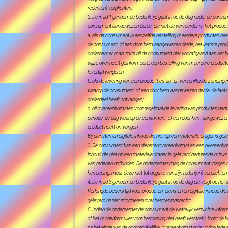
reden(en) verplichten.
2. De in lid 1 genoemde bedenktijd gaat in op de dag nadat de consu
consument aangewezen derde, die niet de vervoerder is, het product 
a. als de consument in eenzelfde bestelling meerdere producten hee
de consument, of een door hem aangewezen derde, het laatste prod
ondernemer mag, mits hij de consument hier voorafgaand aan het be
wijze over heeft geïnformeerd, een bestelling van meerdere product
levertijd weigeren.
b. als de levering van een product bestaat uit verschillende zendinge
waarop de consument, of een door hem aangewezen derde, de laatste
onderdeel heeft ontvangen;
c. bij overeenkomsten voor regelmatige levering van producten ged
periode: de dag waarop de consument, of een door hem aangewezen 
product heeft ontvangen.
Bij diensten en digitale inhoud die niet op een materiële drager is gel
3. De consument kan een dienstenovereenkomst en een overeenkoms
inhoud die niet op een materiële drager is geleverd gedurende min
van redenen ontbinden. De ondernemer mag de consument vragen n
herroeping, maar deze niet tot opgave van zijn reden(en) verplichten.
4. De in lid 3 genoemde bedenktijd gaat in op de dag die volgt op het
Verlengde bedenktijd voor producten, diensten en digitale inhoud die 
geleverd bij niet informeren over herroepingsrecht:
5. Indien de ondernemer de consument de wettelijk verplichte inform
of het modelformulier voor herroeping niet heeft verstrekt, loopt de
na het einde van de oorspronkelijke, overeenkomstig de vorige leden 