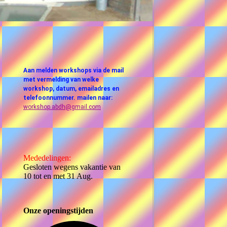
Aan melden workshops via de mail
met vermelding van welke
workshop, datum, emailadres en
telefoonnummer. mailen naar:
workshop.abdh@gmail.com
Mededelingen:
Gesloten wegens vakantie van
10 tot en met 31 Aug.
Onze openingstijden