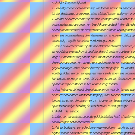
Artikel 3 – Toepasselijkheid
1. Deze algemene voorwaarden zijn van toepassing op elk aanbod v
tot stand gekomen overeenkomst op afstand tussen ondernemer e
2. Voordat de overeenkomst op afstand wordt gesloten, wordt de t
voorwaarden aan de consument beschikbaar gesteld. Indien dit redelij
de ondernemer voordat de overeenkomst op afstand wordt gesloten
algemene voorwaarden bij de ondernemer zijn in te zien en dat zij 
zo spoedig mogelijk kosteloos worden toegezonden.
3. Indien de overeenkomst op afstand elektronisch wordt gesloten, kan
en voordat de overeenkomst op afstand wordt gesloten, de tekst 
langs elektronische weg aan de consument ter beschikking worden g
deze door de consument op een eenvoudige manier kan worden op
gegevensdrager. Indien dit redelijkerwijs niet mogelijk is, zal voord
wordt gesloten, worden aangegeven waar van de algemene voorwaa
kan worden kennisgenomen en dat zij op verzoek van de consument 
op andere wijze kosteloos zullen worden toegezonden.
4. Voor het geval dat naast deze algemene voorwaarden tevens speci
dienstenvoorwaarden van toepassing zijn, is het tweede en derde l
toepassing en kan de consument zich in geval van tegenstrijdige v
op de toepasselijke bepaling die voor hem het meest gunstig is.
Artikel 4 – Het aanbod
1. Indien een aanbod een beperkte geldigheidsduur heeft of onder vo
nadrukkelijk in het aanbod vermeld.
2. Het aanbod bevat een volledige en nauwkeurige omschrijving va
digitale inhoud en/of diensten. De beschrijving is voldoende gedetai