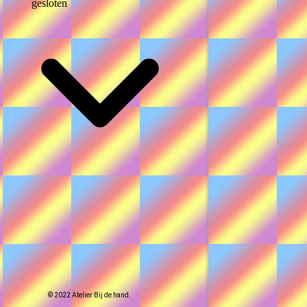
gesloten
eld.
© 2022 Atelier Bij de hand.