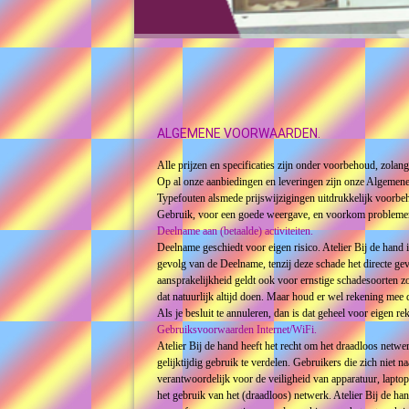
ALGEMENE VOORWAARDEN.
Alle prijzen en specificaties zijn onder voorbehoud, zolang
Op al onze aanbiedingen en leveringen zijn onze Algeme
Typefouten alsmede prijswijzigingen uitdrukkelijk voorbe
Gebruik, voor een goede weergave, en voorkom probleme
Deelname aan (betaalde) activiteiten.
Deelname geschiedt voor eigen risico. Atelier Bij de hand 
gevolg van de Deelname, tenzij deze schade het directe gevo
aansprakelijkheid geldt ook voor ernstige schadesoorten zo
dat natuurlijk altijd doen. Maar houd er wel rekening mee d
Als je besluit te annuleren, dan is dat geheel voor eigen re
Gebruiksvoorwaarden Internet/WiFi.
Atelier Bij de hand heeft het recht om het draadloos netw
gelijktijdig gebruik te verdelen. Gebruikers die zich niet 
verantwoordelijk voor de veiligheid van apparatuur, laptop
het gebruik van het (draadloos) netwerk. Atelier Bij de ha