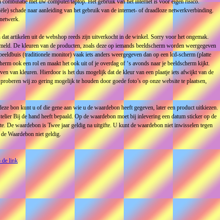
 combinatie met uw computer/laptop. Het gebruik van het internet is voor eigen risico.
ciële) schade naar aanleiding van het gebruik van de internet- of draadloze netwerkverbinding.
 netwerk.
 dat artikelen uit de webshop reeds zijn uitverkocht in de winkel. Sorry voor het ongemak.
vermeld. De kleuren van de producten, zoals deze op iemands beeldscherm worden weergegeven
 beeldbuis (traditionele monitor) vaak iets anders weergegeven dan op een lcd-scherm (platte
herm ook een rol en maakt het ook uit of je overdag of ‘s avonds naar je beeldscherm kijkt.
en van kleuren. Hierdoor is het dus mogelijk dat de kleur van een plaatje iets afwijkt van de
 proberen wij zo gering mogelijk te houden door goede foto’s op onze website te plaatsen,
ze bon kunt u of die gene aan wie u de waardebon heeft gegeven, later een product uitkiezen.
elier Bij de hand heeft bepaald. Op de waardebon moet bij inlevering een datum sticker op de
fte. De waardebon is Twee jaar geldig na uitgifte. U kunt de waardebon niet inwisselen tegen
s de Waardebon niet geldig.
 de link