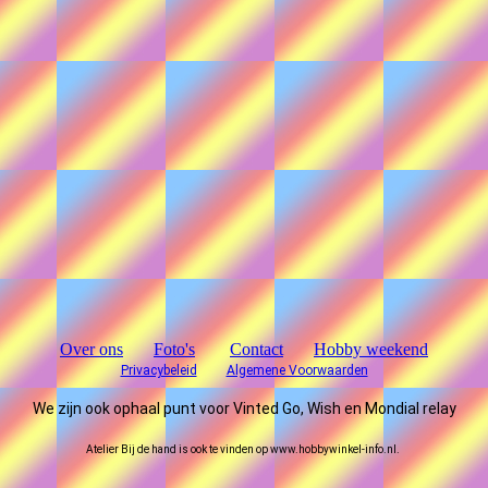
Over ons
Foto's
Contact
Hobby weekend
Privacybeleid
Algemene Voorwaarden
We zijn ook ophaal punt voor Vinted Go, Wish en Mondial relay
Atelier Bij de hand is ook te vinden op www.hobbywinkel-info.nl.
 wordt niet op prijs gest