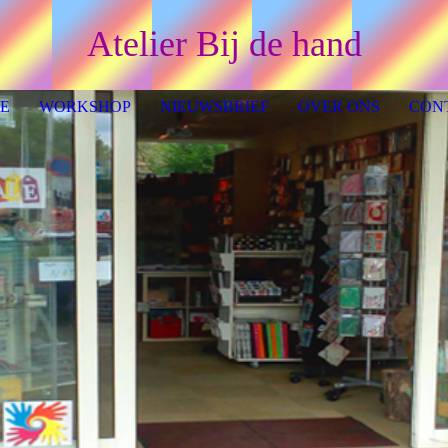
Atelier Bij de hand
E
WORKSHOP
NIEUWSBRIEF
OVER ONS
CON