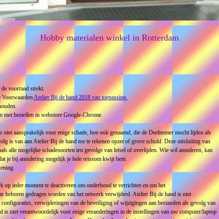
Hobby materialen winkel in Rotterdam
 de voorraad strekt.
ne Voorwaarden
Atelier Bij de hand 2018 van toepassing.
houden.
n met bestellen in webstore Google-Chrome.
is niet aansprakelijk voor enige schade, hoe ook genaamd, die de Deelnemer mocht lijden als
lg is van aan Atelier Bij de hand toe te rekenen opzet of grove schuld. Deze uitsluiting van
als alle mogelijke schadesoorten ten gevolge van letsel of overlijden. Wie wil annuleren, kan
at je bij annulering mogelijk je hele reissom kwijt bent.
kening.
erk op ieder moment te deactiveren om onderhoud te verrichten en om het
naar behoren gedragen worden van het netwerk verwijderd. Atelier Bij de hand is niet
 configuraties, verwijderingen van de beveiliging of wijzigingen aan bestanden als gevolg van
nd is niet verantwoordelijk voor enige veranderingen in de instellingen van uw computer/laptop