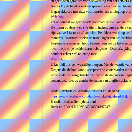
en geeft geen garanties voor de werking van het netwerk in
Atelier Bij de hand is niet aansprakelijk voor enige (finan
U gaat akkoord met deze voorwaarden als u inlogt op ons
Webshop.
Let op, omdat we geen aparte voorraad hebben kan het zijn
De maten op deze web site zijn in inches, tenzij anders 
zijn van veel factoren afhankelijk. Een kleur wordt op een
monitor). Daarnaast spelen de instellingen van een beeldsc
Kortom, er spelen een hoop factoren een rol bij het weergev
kleur die je op je beeldscherm hebt gezien. Deze afwijking
houdt er echter wel rekening mee.
Waardebon.
U kunt bij ons een waardebon kopen. Met de waarde van de
Degene die de bon koopt, accepteert de voorwaarden die At
achterzijde zijn aangebracht met hierop de datum van uitgi
contant geld. Let op zonder de datum van uitgifte sticker i
Anda’s Website en Webshop “Atelier Bij de hand”
https://www.facebook.com/hobbywinkelbijdehand Klik op
E-mail: info@atelierbijdehand.nl
Bank nr.: IBAN NL96RABO0301897247