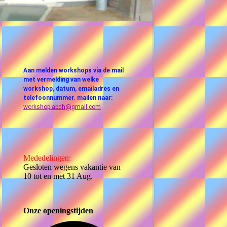
Aan melden workshops via de mail
met vermelding van welke
workshop, datum, emailadres en
telefoonnummer. mailen naar:
workshop.abdh@gmail.com
Mededelingen:
Gesloten wegens vakantie van
10 tot en met 31 Aug.
Onze openingstijden