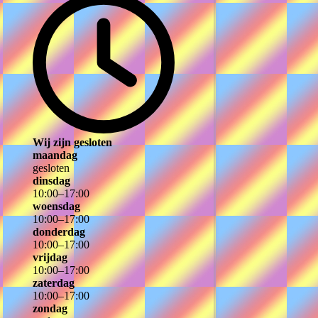
Wij zijn gesloten
maandag
gesloten
dinsdag
10
:
00
–
17
:
00
woensdag
10
:
00
–
17
:
00
donderdag
10
:
00
–
17
:
00
vrijdag
10
:
00
–
17
:
00
zaterdag
10
:
00
–
17
:
00
zondag